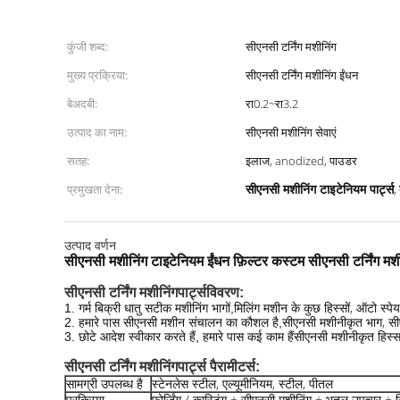
कुंजी शब्द:
सीएनसी टर्निंग मशीनिंग
मुख्य प्रक्रिया:
सीएनसी टर्निंग मशीनिंग ईंधन
बेअदबी:
रा0.2~रा3.2
उत्पाद का नाम:
सीएनसी मशीनिंग सेवाएं
सतह:
इलाज, anodized, पाउडर
सीएनसी मशीनिंग टाइटेनियम पार्ट्स
प्रमुखता देना:
,
उत्पाद वर्णन
सीएनसी मशीनिंग टाइटेनियम ईंधन फ़िल्टर कस्टम सीएनसी टर्निंग मशीनि
सीएनसी टर्निंग मशीनिंग
पार्ट्स
विवरण:
मिलिंग मशीन के कुछ हिस्सों, ऑटो स्पेयर
1. गर्म बिक्री धातु सटीक मशीनिंग भागों,
सीएनसी मशीनीकृत भाग, सी
2. हमारे पास सीएनसी मशीन संचालन का कौशल है,
सीएनसी मशीनीकृत हिस्स
3. छोटे आदेश स्वीकार करते हैं, हमारे पास कई काम हैं
सीएनसी टर्निंग मशीनिंग
पार्ट्स
पैरामीटर्स:
सामग्री उपलब्ध है
स्टेनलेस स्टील, एल्यूमीनियम, स्टील, पीतल
प्रक्रिया
फोर्जिंग / कास्टिंग + सीएनसी मशीनिंग + भूतल उपचार + नि