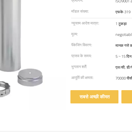
प्रमाणन:
ISO9001 
मॉडल संख्या:
एफके-319
न्यूनतम आदेश मात्रा:
1 टुकड़ा
मूल्य:
negotiabl
पैकेजिंग विवरण:
मानक गत्ते क
प्रसव के समय:
5 ~ 15 दिन
भुगतान शर्तें:
एल/सी, डी/पी
आपूर्ति की क्षमता:
70000 पीसी
सबसे अच्छी कीमत