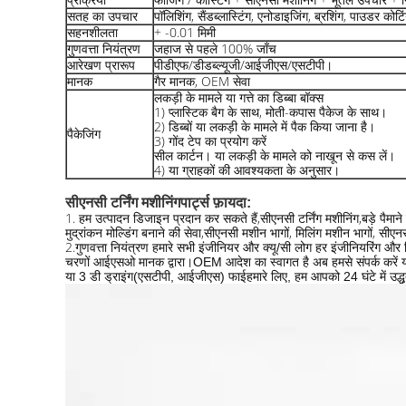
सतह का उपचार
पॉलिशिंग, सैंडब्लास्टिंग, एनोडाइजिंग, ब्रशिंग, पाउडर कोटिंग,
सहनशीलता
+ -0.01 मिमी
गुणवत्ता नियंत्रण
जहाज से पहले 100% जाँच
आरेखण प्रारूप
पीडीएफ/डीडब्ल्यूजी/आईजीएस/एसटीपी।
मानक
गैर मानक, OEM सेवा
लकड़ी के मामले या गत्ते का डिब्बा बॉक्स
1) प्लास्टिक बैग के साथ, मोती-कपास पैकेज के साथ।
2) डिब्बों या लकड़ी के मामले में पैक किया जाना है।
पैकेजिंग
3) गोंद टेप का प्रयोग करें
सील कार्टन। या लकड़ी के मामले को नाखून से कस लें।
4) या ग्राहकों की आवश्यकता के अनुसार।
सीएनसी टर्निंग मशीनिंग
पार्ट्स
फ़ायदा:
1. हम उत्पादन डिजाइन प्रदान कर सकते हैं,
सीएनसी टर्निंग मशीनिंग,
बड़े पैमा
मुद्रांकन मोल्डिंग बनाने की सेवा,
सीएनसी मशीन भागों, मिलिंग मशीन भागों, सीए
2.
गुणवत्ता नियंत्रण हमारे सभी इंजीनियर और क्यू/सी लोग हर इंजीनियरिंग और निर
चरणों
आईएसओ मानक द्वारा।OEM आदेश का स्वागत है अब हमसे संपर्क करें य
या 3 डी ड्राइंग
(एसटीपी, आईजीएस) फाई
हमारे लिए, हम आपको 24 घंटे में उद्धृ