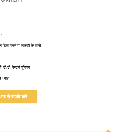
and ISO14001
e
ा डिब्बा बक्से या लकड़ी के बक्से
, टी/टी, वेस्टर्न यूनियन
 / माह
अब से संपर्क करें