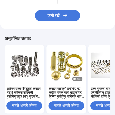
जारी रखें
अनुशंसित उत्पाद
ओईएम उच्च परिशुद्धता कस्टम
कस्टम माइक्रो टर्न किए गए
उच्च गुणवत्ता वाले प
मेड 5 एक्सिस सीएनसी
सटीक पीतल तांबा धातु स्पेयर
एल्यूमीनियम टाइटेनि
मशीनिंग रूटर DIY पार्ट्स तेल
मिलिंग मशीनिंग यांत्रिक भाग
सीएनसी टर्निंग मिलिंग 
गैस मशीनरी पार्ट्स परिशुद्धता 5
सीएनसी मशीनिंग सेवाएं
उच्च गुणवत्ता वाले क
एक्सिस मशीनिंग सेवाएं
मशीन वाले घटक सट
सबसे अच्छी कीमत
सबसे अच्छी कीमत
सबसे अच्छी 
सेवाओं के साथ