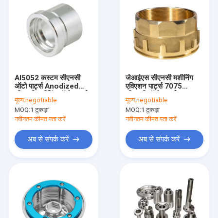
Al5052 कस्टम सीएनसी
जेआईएस सीएनसी मशीनिंग
ऑटो पार्ट्स Anodized
एविएशन पार्ट्स 7075
सीएनसी मशीनिंग ऑटो पार्ट्स
सीएनसी ऑटो पार्ट्स
मूल्य:
negotiable
मूल्य:
negotiable
एल्यूमिनियम मिश्र धातु:
MOQ:
1 टुकड़ा
MOQ:
1 टुकड़ा
नवीनतम कीमत पता करें
नवीनतम कीमत पता करें
अब से संपर्क करें
अब से संपर्क करें
घर
उत्पादों
हमारे बारे में