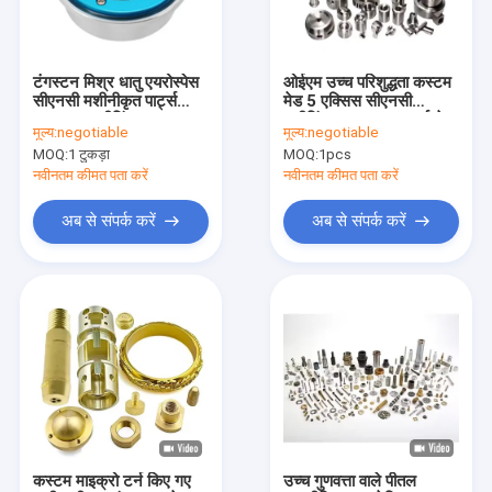
कारखाना भ्रमण
गुणवत्ता नियंत्रण
टंगस्टन मिश्र धातु एयरोस्पेस
ओईएम उच्च परिशुद्धता कस्टम
सीएनसी मशीनीकृत पार्ट्स
मेड 5 एक्सिस सीएनसी
संपर्क करें
SS316 मशीनिंग
मशीनिंग रूटर DIY पार्ट्स तेल
मूल्य:
negotiable
मूल्य:
negotiable
मोटरसाइकिल पार्ट्स
गैस मशीनरी पार्ट्स परिशुद्धता 5
MOQ:
1 टुकड़ा
MOQ:
1pcs
एक्सिस मशीनिंग सेवाएं
समाचार
नवीनतम कीमत पता करें
नवीनतम कीमत पता करें
एक उद्धरण की विनती करे
अब से संपर्क करें
अब से संपर्क करें
सीएनसी मशीनिंग पार्ट्स
सीएनसी मिलिंग भागों
सीएनसी टर्निंग पार्ट्स
लेजर कटिंग पार्ट्स
कस्टम माइक्रो टर्न किए गए
उच्च गुणवत्ता वाले पीतल