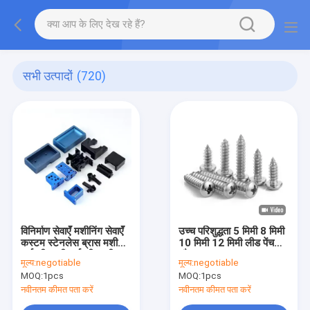
सभी उत्पादों
(720)
विनिर्माण सेवाएँ मशीनिंग सेवाएँ
उच्च परिशुद्धता 5 मिमी 8 मिमी
कस्टम स्टेनलेस ब्रास मशीनिंग
10 मिमी 12 मिमी लीड पेंच
पार्ट सीएनसी पार्ट सीएनसी
और नट T5 T6 T8 T10
मूल्य:
negotiable
मूल्य:
negotiable
मशीनिंग सेंटर सेवा चीन थोक
T12 स्टेनलेस स्टील
MOQ:
1pcs
MOQ:
1pcs
सीएनसी पार्ट्स मशीनिंग सेवाएँ
ट्रेपेज़ॉइडल पेंच पीतल नट के
साथ लीड पेंच
नवीनतम कीमत पता करें
नवीनतम कीमत पता करें