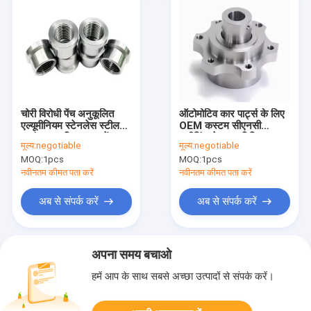
चोरी विरोधी पेंच अनुकूलित
ऑटोमोटिव कार पार्ट्स के लिए
एल्यूमीनियम स्टेनलेस स्टील
OEM कस्टम सीएनसी
काउंटरसन सिर सुरक्षा पेंच
मशीनिंग सेवा एल्यूमिनियम
मूल्य:
negotiable
मूल्य:
negotiable
सीडी पैटर्न छेड़छाड़ सबूत पेंच
स्टेनलेस स्टील पीतल सीएनसी
MOQ:
1pcs
MOQ:
1pcs
मिलिंग मशीन वाले पार्ट्स
नवीनतम कीमत पता करें
नवीनतम कीमत पता करें
अब से संपर्क करें
अब से संपर्क करें
अपना समय बचाओ
हमें आप के साथ सबसे अच्छा उत्पादों से संपर्क करें।