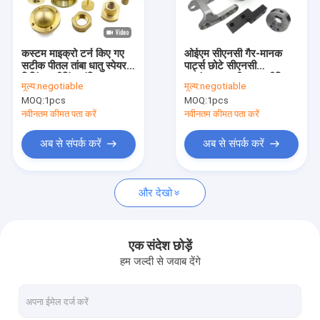
कारखाना भ्रमण
गुणवत्ता नियंत्रण
कस्टम माइक्रो टर्न किए गए
ओईएम सीएनसी गैर-मानक
सटीक पीतल तांबा धातु स्पेयर
पार्ट्स छोटे सीएनसी
संपर्क करें
मिलिंग मशीनिंग यांत्रिक भाग
प्रसंस्करण स्टील एल्यूमीनियम
मूल्य:
negotiable
मूल्य:
negotiable
सीएनसी मशीनिंग सेवाएं
मिलिंग और टर्निंग मशीनिंग सेवा
MOQ:
1pcs
MOQ:
1pcs
समाचार
नवीनतम कीमत पता करें
नवीनतम कीमत पता करें
एक उद्धरण की विनती करे
अब से संपर्क करें
अब से संपर्क करें
और देखो
सीएनसी मशीनिंग पार्ट्स
सीएनसी मिलिंग भागों
एक संदेश छोड़ें
हम जल्दी से जवाब देंगे
सीएनसी टर्निंग पार्ट्स
लेजर कटिंग पार्ट्स