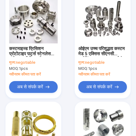
कस्टमाइज्ड प्रिसिशन
ओईएम उच्च परिशुद्धता कस्टम
प्रोटोटाइप पार्ट्स स्टेनलेस
मेड 5 एक्सिस सीएनसी
स्टील एल्यूमिनियम पीतल
मशीनिंग रूटर DIY पार्ट्स तेल
मूल्य:
negotiable
मूल्य:
negotiable
सीएनसी मशीन्ड मेटल स्पेयर
गैस मशीनरी पार्ट्स परिशुद्धता 5
MOQ:
1pcs
MOQ:
1pcs
पार्ट्स सीएनसी मशीनिंग सेवाएं
एक्सिस मशीनिंग सेवाएं
नवीनतम कीमत पता करें
नवीनतम कीमत पता करें
अब से संपर्क करें
अब से संपर्क करें
घर
उत्पादों
हमारे बारे में