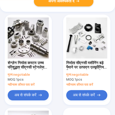
अपनी आवश्यकता दें
शेन्ज़ेन निर्माता कस्टम उच्च
निर्माता सीएनसी मशीनिंग बड़े
परिशुद्धता सीएनसी स्टेनलेस
पैमाने पर उत्पादन एल्यूमीनियम
स्टील कॉपर पीतल सीएनसी
मिश्र धातु प्रसंस्कृत भागों
मूल्य:
negotiable
मूल्य:
negotiable
मशीनिंग सेवा मिलिंग टर्निंग
काले एनोडाइज्ड कस्टम
MOQ:
1pcs
MOQ:
1pcs
पार्ट्स
सीएनसी मशीनिंग सेवा
नवीनतम कीमत पता करें
नवीनतम कीमत पता करें
अब से संपर्क करें
अब से संपर्क करें