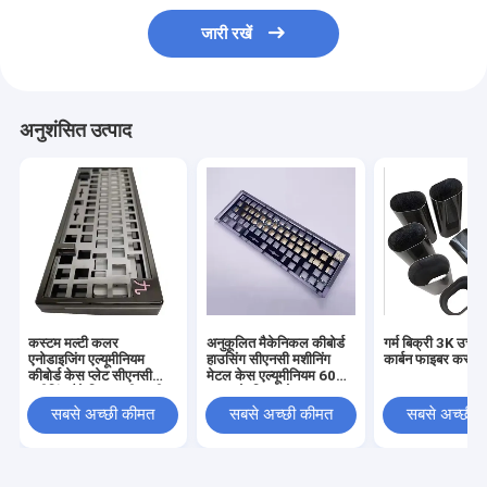
जारी रखें
अनुशंसित उत्पाद
कस्टम मल्टी कलर
अनुकूलित मैकेनिकल कीबोर्ड
गर्म बिक्री 3K उच्च 
एनोडाइजिंग एल्यूमीनियम
हाउसिंग सीएनसी मशीनिंग
कार्बन फाइबर कस्टम
कीबोर्ड केस प्लेट सीएनसी
मेटल केस एल्यूमीनियम 60%
मशीनिंग मैकेनिकल सीएनसी
75% के लिए एनोडाइज्ड
कीबोर्ड
मैकेनिकल कीबोर्ड प्लेट
सबसे अच्छी कीमत
सबसे अच्छी कीमत
सबसे अच्छी 