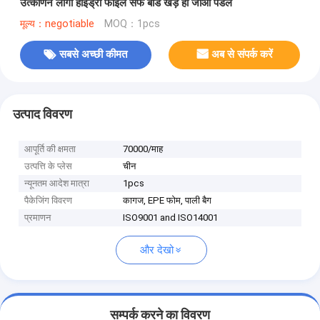
उत्कीर्णन लोगो हाइड्रो फोइल सर्फ बोर्ड खड़े हो जाओ पैडल
मूल्य：negotiable
MOQ：1pcs
सबसे अच्छी कीमत
अब से संपर्क करें
उत्पाद विवरण
आपूर्ति की क्षमता
70000/माह
उत्पत्ति के प्लेस
चीन
न्यूनतम आदेश मात्रा
1pcs
पैकेजिंग विवरण
कागज, EPE फोम, पाली बैग
प्रमाणन
ISO9001 and ISO14001
और देखो
सम्पर्क करने का विवरण