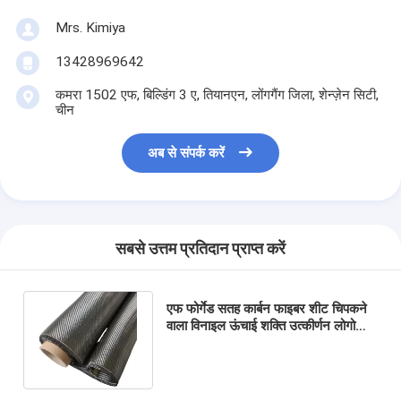
Mrs. Kimiya
13428969642
कमरा 1502 एफ, बिल्डिंग 3 ए, तियानएन, लोंगगैंग जिला, शेन्ज़ेन सिटी,
चीन
अब से संपर्क करें
सबसे उत्तम प्रतिदान प्राप्त करें
एफ फोर्गेड सतह कार्बन फाइबर शीट चिपकने
वाला विनाइल ऊंचाई शक्ति उत्कीर्णन लोगो
हाइड्रो फोइल सर्फ बोर्ड खड़े हो जाओ पैडल