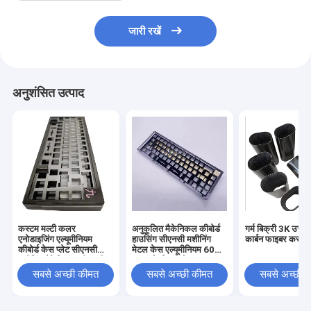
जारी रखें
अनुशंसित उत्पाद
कस्टम मल्टी कलर
अनुकूलित मैकेनिकल कीबोर्ड
गर्म बिक्री 3K उच्च 
एनोडाइजिंग एल्यूमीनियम
हाउसिंग सीएनसी मशीनिंग
कार्बन फाइबर कस्टम
कीबोर्ड केस प्लेट सीएनसी
मेटल केस एल्यूमीनियम 60%
मशीनिंग मैकेनिकल सीएनसी
75% के लिए एनोडाइज्ड
कीबोर्ड
मैकेनिकल कीबोर्ड प्लेट
सबसे अच्छी कीमत
सबसे अच्छी कीमत
सबसे अच्छी 