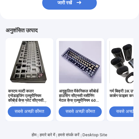
जारी रखें
अनुशंसित उत्पाद
कस्टम मल्टी कलर
अनुकूलित मैकेनिकल कीबोर्ड
गर्म बिक्री 3K उच्च 
एनोडाइजिंग एल्यूमीनियम
हाउसिंग सीएनसी मशीनिंग
कार्बन फाइबर कस्टम
कीबोर्ड केस प्लेट सीएनसी
मेटल केस एल्यूमीनियम 60%
मशीनिंग मैकेनिकल सीएनसी
75% के लिए एनोडाइज्ड
कीबोर्ड
मैकेनिकल कीबोर्ड प्लेट
सबसे अच्छी कीमत
सबसे अच्छी कीमत
सबसे अच्छी 
होम
हमारे बारे में
हमसे संपर्क करें
Desktop Site