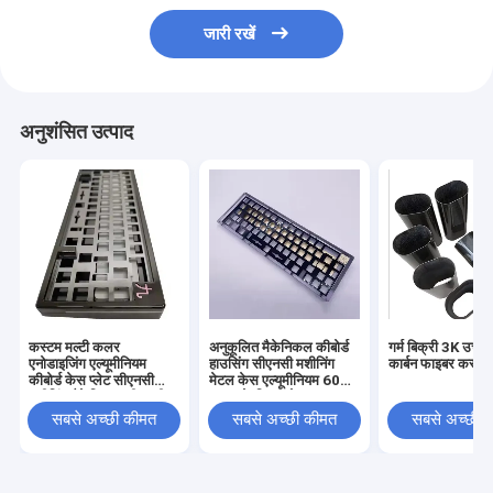
जारी रखें
अनुशंसित उत्पाद
कस्टम मल्टी कलर
अनुकूलित मैकेनिकल कीबोर्ड
गर्म बिक्री 3K उच्च 
एनोडाइजिंग एल्यूमीनियम
हाउसिंग सीएनसी मशीनिंग
कार्बन फाइबर कस्टम
कीबोर्ड केस प्लेट सीएनसी
मेटल केस एल्यूमीनियम 60%
मशीनिंग मैकेनिकल सीएनसी
75% के लिए एनोडाइज्ड
कीबोर्ड
मैकेनिकल कीबोर्ड प्लेट
सबसे अच्छी कीमत
सबसे अच्छी कीमत
सबसे अच्छी 