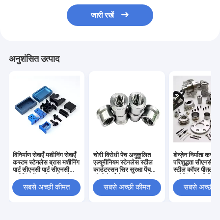
जारी रखें
अनुशंसित उत्पाद
विनिर्माण सेवाएँ मशीनिंग सेवाएँ
चोरी विरोधी पेंच अनुकूलित
शेन्ज़ेन निर्माता कस्ट
कस्टम स्टेनलेस ब्रास मशीनिंग
एल्यूमीनियम स्टेनलेस स्टील
परिशुद्धता सीएनसी स्
पार्ट सीएनसी पार्ट सीएनसी
काउंटरसन सिर सुरक्षा पेंच
स्टील कॉपर पीतल स
मशीनिंग सेंटर सेवा चीन थोक
सीडी पैटर्न छेड़छाड़ सबूत पेंच
मशीनिंग सेवा मिलिंग टर
सीएनसी पार्ट्स मशीनिंग सेवाएँ
पार्ट्स
सबसे अच्छी कीमत
सबसे अच्छी कीमत
सबसे अच्छी 