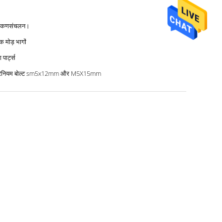
्युतकणसंचलन।
 मोड़ भागों
ग पार्ट्स
टेनियम बोल्ट sm5x12mm और M5X15mm