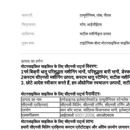
सामग्री:
एल्यूमीनियम, तांबा, पीतल
चित्रकला:
स्टेप; आईजीईएस
प्रक्रिया:
सटीक मशीनीकृत उत्पाद
मुख्य शब्द:
टाइटेनियम बोल्ट मोटरसाइकिल साइकिल 
उत्पाद का वर्णन
मोटरसाइकिल साइकिल के लिए सीएनसी पार्ट्स
विवरण:
1गर्म बिक्री धातु परिशुद्धता मशीनिंग भागों, परिशुद्धता बारी भागों, 
2कस्टम सीएनसी मशीनिंग उत्पाद, कस्टम धातु स्टैम्पिंग, सटीक मशीन
3. छोटे आदेश स्वीकार करते हैं, हम औद्योगिक स्वचालन उत्पादों, सटी
मोटरसाइकिल साइकिल के लिए सीएनसी पार्ट्स
पैरामीटरः
उत्पाद का नाम
एनोडाइज्ड/इलेक्ट्रोप्लाटेड एल्यूमीनियम स्टेनलेस 
सीएनसी प्रक्रियाएं
सीएनसी मिलिंग, सीएनसी टर्निंग, सीएनसी टर्निंग 
प्रयोग
कार कोर घटक, यांत्रिक विधानसभा भागों, इलेक्ट्र
प्रमाणीकरण:
आईएसओ 9001:2008, आरओएचएस
मोटरसाइकिल साइकिल के लिए सीएनसी पार्ट्स
लाभः
हमारी सीएनसी मिलिंग प्रक्रिया कस्टम प्रोटोटाइप और अंतिम उपयोग उत्पादन 