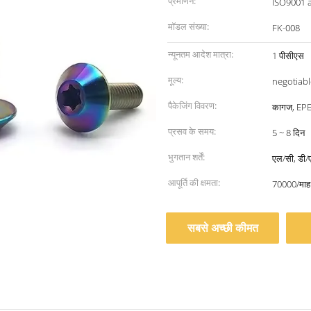
प्रमाणन:
ISO9001 
मॉडल संख्या:
FK-008
न्यूनतम आदेश मात्रा:
1 पीसीएस
मूल्य:
negotiabl
पैकेजिंग विवरण:
कागज, EPE 
प्रसव के समय:
5 ~ 8 दिन
भुगतान शर्तें:
एल/सी, डी/ए
आपूर्ति की क्षमता:
70000/माह
सबसे अच्छी कीमत