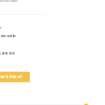
and ISO14001
e
फोम, पाली बैग
, डी/पी, टी/टी
अब से संपर्क करें