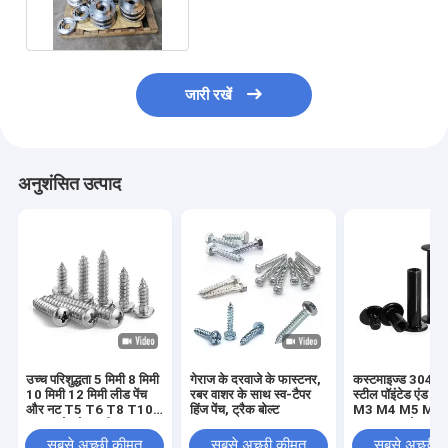
जारी रखें
अनुशंसित उत्पाद
उच्च परिशुद्धता 5 मिमी 8 मिमी
गेराज के दरवाजे के फास्टनर,
कस्टमाइज्ड 304 स्ट
10 मिमी 12 मिमी लीड पेंच
रबर वाशर के साथ स्व-टैपर
स्टील पॉइंटेड एंड सेट
और नट T5 T6 T8 T10
हिंज पेंच, ट्रैक बोल्ट
M3 M4 M5 M6
T12 स्टेनलेस स्टील
DIN914 कोन पॉइंट 
ट्रेपेज़ॉइडल पेंच पीतल नट के
स्क्रू हेडलेस हेक्स 
सबसे अच्छी कीमत
सबसे अच्छी कीमत
सबसे अच्छी 