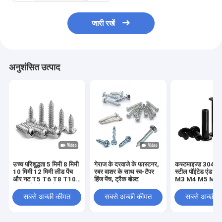
जारी रखें
अनुशंसित उत्पाद
उच्च परिशुद्धता 5 मिमी 8 मिमी
गेराज के दरवाजे के फास्टनर,
कस्टमाइज्ड 304 स्ट
10 मिमी 12 मिमी लीड पेंच
रबर वाशर के साथ स्व-टैपर
स्टील पॉइंटेड एंड सेट
और नट T5 T6 T8 T10
हिंज पेंच, ट्रैक बोल्ट
M3 M4 M5 M6
T12 स्टेनलेस स्टील
DIN914 कोन पॉइंट 
ट्रेपेज़ॉइडल पेंच पीतल नट के
स्क्रू हेडलेस हेक्स 
सबसे अच्छी कीमत
सबसे अच्छी कीमत
सबसे अच्छी 
साथ लीड पेंच
स्क्रू