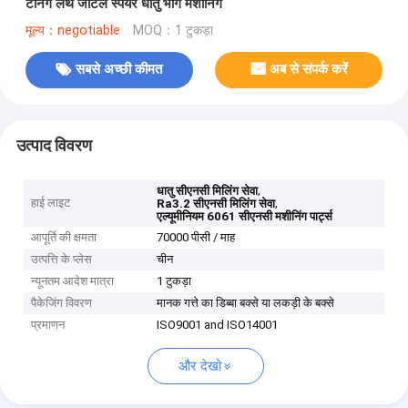
टर्निंग लेथ जटिल स्पेयर धातु भाग मशीनिंग
मूल्य：negotiable
MOQ：1 टुकड़ा
सबसे अच्छी कीमत
अब से संपर्क करें
उत्पाद विवरण
,
धातु सीएनसी मिलिंग सेवा
हाई लाइट
,
Ra3.2 सीएनसी मिलिंग सेवा
एल्यूमीनियम 6061 सीएनसी मशीनिंग पार्ट्स
आपूर्ति की क्षमता
70000 पीसी / माह
उत्पत्ति के प्लेस
चीन
न्यूनतम आदेश मात्रा
1 टुकड़ा
पैकेजिंग विवरण
मानक गत्ते का डिब्बा बक्से या लकड़ी के बक्से
प्रमाणन
ISO9001 and ISO14001
और देखो