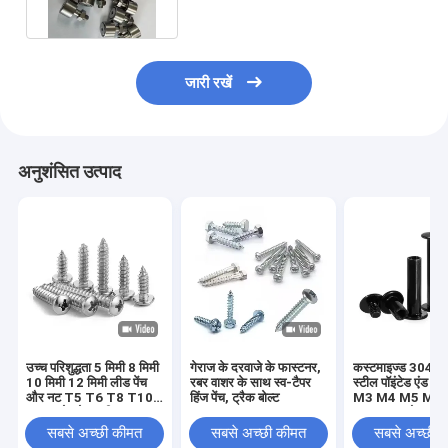
जारी रखें
अनुशंसित उत्पाद
उच्च परिशुद्धता 5 मिमी 8 मिमी
गेराज के दरवाजे के फास्टनर,
कस्टमाइज्ड 304 स्ट
10 मिमी 12 मिमी लीड पेंच
रबर वाशर के साथ स्व-टैपर
स्टील पॉइंटेड एंड सेट
और नट T5 T6 T8 T10
हिंज पेंच, ट्रैक बोल्ट
M3 M4 M5 M6
T12 स्टेनलेस स्टील
DIN914 कोन पॉइंट 
ट्रेपेज़ॉइडल पेंच पीतल नट के
स्क्रू हेडलेस हेक्स 
सबसे अच्छी कीमत
सबसे अच्छी कीमत
सबसे अच्छी 
साथ लीड पेंच
स्क्रू