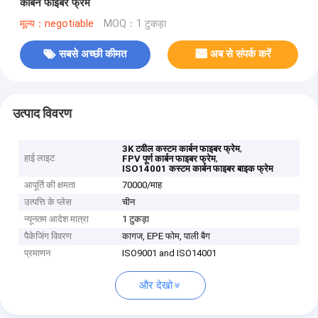
कार्बन फाइबर फ्रेम
मूल्य：negotiable
MOQ：1 टुकड़ा
सबसे अच्छी कीमत
अब से संपर्क करें
उत्पाद विवरण
,
3K टवील कस्टम कार्बन फाइबर फ्रेम
हाई लाइट
,
FPV पूर्ण कार्बन फाइबर फ्रेम
ISO14001 कस्टम कार्बन फाइबर बाइक फ्रेम
आपूर्ति की क्षमता
70000/माह
उत्पत्ति के प्लेस
चीन
न्यूनतम आदेश मात्रा
1 टुकड़ा
पैकेजिंग विवरण
कागज, EPE फोम, पाली बैग
प्रमाणन
ISO9001 and ISO14001
और देखो