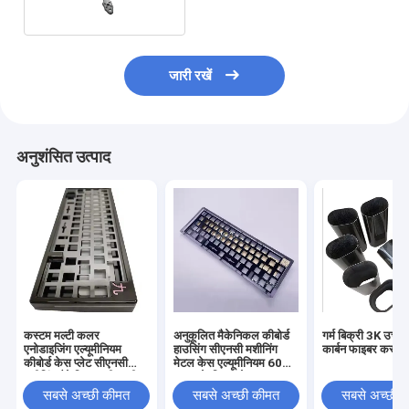
जारी रखें
अनुशंसित उत्पाद
कस्टम मल्टी कलर
अनुकूलित मैकेनिकल कीबोर्ड
गर्म बिक्री 3K उच्च 
एनोडाइजिंग एल्यूमीनियम
हाउसिंग सीएनसी मशीनिंग
कार्बन फाइबर कस्टम
कीबोर्ड केस प्लेट सीएनसी
मेटल केस एल्यूमीनियम 60%
मशीनिंग मैकेनिकल सीएनसी
75% के लिए एनोडाइज्ड
कीबोर्ड
मैकेनिकल कीबोर्ड प्लेट
सबसे अच्छी कीमत
सबसे अच्छी कीमत
सबसे अच्छी 