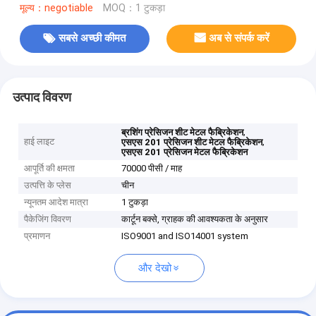
मूल्य：negotiable
MOQ：1 टुकड़ा
सबसे अच्छी कीमत
अब से संपर्क करें
उत्पाद विवरण
,
ब्रशिंग प्रेसिजन शीट मेटल फैब्रिकेशन
हाई लाइट
,
एसएस 201 प्रेसिजन शीट मेटल फैब्रिकेशन
एसएस 201 प्रेसिजन मेटल फैब्रिकेशन
आपूर्ति की क्षमता
70000 पीसी / माह
उत्पत्ति के प्लेस
चीन
न्यूनतम आदेश मात्रा
1 टुकड़ा
पैकेजिंग विवरण
कार्टून बक्से, ग्राहक की आवश्यकता के अनुसार
प्रमाणन
ISO9001 and ISO14001 system
और देखो