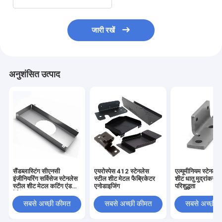
जारी रखें
अनुशंसित उत्पाद
सैंडब्लास्टिंग सीएनसी
एयरोस्पेस 412 स्टेनलेस
एल्यूमीनियम स्टेनलेस
इंजीनियरिंग सर्विसेज स्टेनलेस
स्टील शीट मेटल फैब्रिकेटर
शीट धातु मुद्रांकन झु
स्टील शीट मेटल कटिंग एंड
एनोडाइजिंग
परिशुद्धता
बेंडिंग
सबसे अच्छी कीमत
सबसे अच्छी कीमत
सबसे अच्छी 