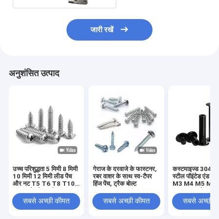
जारी रखें
अनुशंसित उत्पाद
उच्च परिशुद्धता 5 मिमी 8 मिमी
गेराज के दरवाजे के फास्टनर,
कस्टमाइज्ड 304 स्ट
10 मिमी 12 मिमी लीड पेंच
रबर वाशर के साथ स्व-टैपर
स्टील पॉइंटेड एंड सेट
और नट T5 T6 T8 T10
हिंज पेंच, ट्रैक बोल्ट
M3 M4 M5 M6
T12 स्टेनलेस स्टील
DIN914 कोन पॉइंट 
ट्रेपेज़ॉइडल पेंच पीतल नट के
स्क्रू हेडलेस हेक्स 
सबसे अच्छी कीमत
सबसे अच्छी कीमत
सबसे अच्छी 
साथ लीड पेंच
स्क्रू