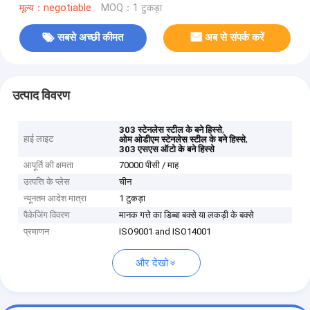
मूल्य：negotiable
MOQ：1 टुकड़ा
सबसे अच्छी कीमत
अब से संपर्क करें
उत्पाद विवरण
,
303 स्टेनलेस स्टील के बने हिस्से
हाई लाइट
,
ओम ओडीएम स्टेनलेस स्टील के बने हिस्से
303 एसएस ऑटो के बने हिस्से
आपूर्ति की क्षमता
70000 पीसी / माह
उत्पत्ति के प्लेस
चीन
न्यूनतम आदेश मात्रा
1 टुकड़ा
पैकेजिंग विवरण
मानक गत्ते का डिब्बा बक्से या लकड़ी के बक्से
प्रमाणन
ISO9001 and ISO14001
और देखो