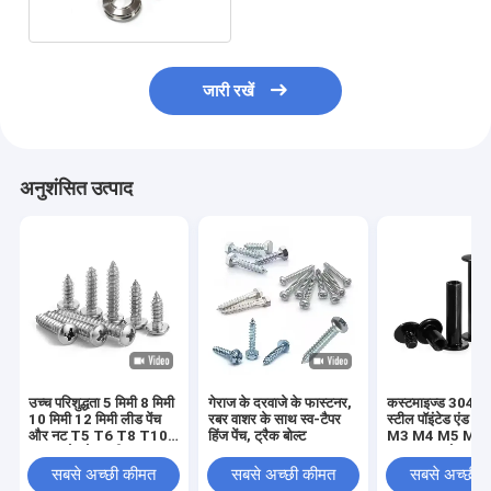
जारी रखें
अनुशंसित उत्पाद
उच्च परिशुद्धता 5 मिमी 8 मिमी
गेराज के दरवाजे के फास्टनर,
कस्टमाइज्ड 304 स्ट
10 मिमी 12 मिमी लीड पेंच
रबर वाशर के साथ स्व-टैपर
स्टील पॉइंटेड एंड सेट
और नट T5 T6 T8 T10
हिंज पेंच, ट्रैक बोल्ट
M3 M4 M5 M6
T12 स्टेनलेस स्टील
DIN914 कोन पॉइंट 
ट्रेपेज़ॉइडल पेंच पीतल नट के
स्क्रू हेडलेस हेक्स 
सबसे अच्छी कीमत
सबसे अच्छी कीमत
सबसे अच्छी 
साथ लीड पेंच
स्क्रू