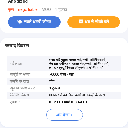
Anodized
मूल्य：negotiable
MOQ：1 टुकड़ा
सबसे अच्छी कीमत
अब से संपर्क करें
उत्पाद विवरण
,
उच्च परिशुद्धता oem सीएनसी मशीनिंग भागों
हाई लाइट
,
रंग anodized oem सीएनसी मशीनिंग भागों
5052 एल्यूमीनियम सीएनसी मशीनिंग भागों
आपूर्ति की क्षमता
70000 पीसी / माह
उत्पत्ति के प्लेस
चीन
न्यूनतम आदेश मात्रा
1 टुकड़ा
पैकेजिंग विवरण
मानक गत्ते का डिब्बा बक्से या लकड़ी के बक्से
प्रमाणन
ISO9001 and ISO14001
और देखो