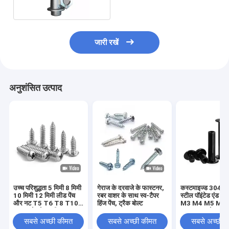
जारी रखें
अनुशंसित उत्पाद
उच्च परिशुद्धता 5 मिमी 8 मिमी
गेराज के दरवाजे के फास्टनर,
कस्टमाइज्ड 304 स्ट
10 मिमी 12 मिमी लीड पेंच
रबर वाशर के साथ स्व-टैपर
स्टील पॉइंटेड एंड सेट
और नट T5 T6 T8 T10
हिंज पेंच, ट्रैक बोल्ट
M3 M4 M5 M6
T12 स्टेनलेस स्टील
DIN914 कोन पॉइंट 
ट्रेपेज़ॉइडल पेंच पीतल नट के
स्क्रू हेडलेस हेक्स 
सबसे अच्छी कीमत
सबसे अच्छी कीमत
सबसे अच्छी 
साथ लीड पेंच
स्क्रू