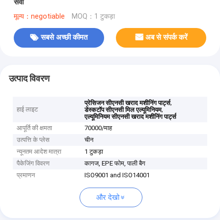
सेवा
मूल्य：negotiable
MOQ：1 टुकड़ा
सबसे अच्छी कीमत
अब से संपर्क करें
उत्पाद विवरण
,
प्रेसिजन सीएनसी खराद मशीनिंग पार्ट्स
हाई लाइट
,
डेस्कटॉप सीएनसी मिल एल्यूमिनियम
एल्यूमिनियम सीएनसी खराद मशीनिंग पार्ट्स
आपूर्ति की क्षमता
70000/माह
उत्पत्ति के प्लेस
चीन
न्यूनतम आदेश मात्रा
1 टुकड़ा
पैकेजिंग विवरण
कागज, EPE फोम, पाली बैग
प्रमाणन
ISO9001 and ISO14001
और देखो