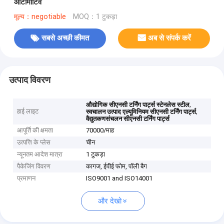
ऑटोमोटिव
मूल्य：negotiable
MOQ：1 टुकड़ा
सबसे अच्छी कीमत
अब से संपर्क करें
उत्पाद विवरण
,
औद्योगिक सीएनसी टर्निंग पार्ट्स स्टेनलेस स्टील
हाई लाइट
,
स्वचालन उत्पाद एल्यूमिनियम सीएनसी टर्निंग पार्ट्स
वैद्युतकणसंचलन सीएनसी टर्निंग पार्ट्स
आपूर्ति की क्षमता
70000/माह
उत्पत्ति के प्लेस
चीन
न्यूनतम आदेश मात्रा
1 टुकड़ा
पैकेजिंग विवरण
कागज, ईपीई फोम, पॉली बैग
प्रमाणन
ISO9001 and ISO14001
और देखो