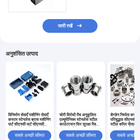
जारी रखें
अनुशंसित उत्पाद
विनिर्माण सेवाएँ मशीनिंग सेवाएँ
चोरी विरोधी पेंच अनुकूलित
शेन्ज़ेन निर्माता कस्ट
कस्टम स्टेनलेस ब्रास मशीनिंग
एल्यूमीनियम स्टेनलेस स्टील
परिशुद्धता सीएनसी स्
पार्ट सीएनसी पार्ट सीएनसी
काउंटरसन सिर सुरक्षा पेंच
स्टील कॉपर पीतल स
मशीनिंग सेंटर सेवा चीन थोक
सीडी पैटर्न छेड़छाड़ सबूत पेंच
मशीनिंग सेवा मिलिंग टर
सीएनसी पार्ट्स मशीनिंग सेवाएँ
पार्ट्स
सबसे अच्छी कीमत
सबसे अच्छी कीमत
सबसे अच्छी 