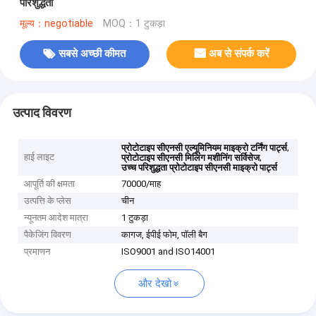
परिशुद्धता
मूल्य：negotiable
MOQ：1 टुकड़ा
सबसे अच्छी कीमत
अब से संपर्क करें
उत्पाद विवरण
,
प्रोटोटाइप सीएनसी एल्यूमिनियम माइक्रो टर्निंग पार्ट्स
हाई लाइट
,
प्रोटोटाइप सीएनसी मिलिंग मशीनिंग सर्विसेज
उच्च परिशुद्धता प्रोटोटाइप सीएनसी माइक्रो पार्ट्स
आपूर्ति की क्षमता
70000/माह
उत्पत्ति के प्लेस
चीन
न्यूनतम आदेश मात्रा
1 टुकड़ा
पैकेजिंग विवरण
कागज, ईपीई फोम, पॉली बैग
प्रमाणन
ISO9001 and ISO14001
और देखो