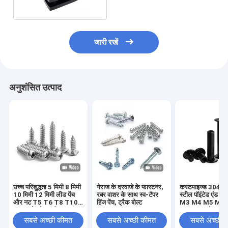
जारी रखें
अनुशंसित उत्पाद
उच्च परिशुद्धता 5 मिमी 8 मिमी
गेराज के दरवाजे के फास्टनर,
कस्टमाइज्ड 304 स्ट
10 मिमी 12 मिमी लीड पेंच
रबर वाशर के साथ स्व-टैपर
स्टील पॉइंटेड एंड सेट
और नट T5 T6 T8 T10
हिंज पेंच, ट्रैक बोल्ट
M3 M4 M5 M6
T12 स्टेनलेस स्टील
DIN914 कोन पॉइंट 
ट्रेपेज़ॉइडल पेंच पीतल नट के
स्क्रू हेडलेस हेक्स 
सबसे अच्छी कीमत
सबसे अच्छी कीमत
सबसे अच्छी 
साथ लीड पेंच
स्क्रू