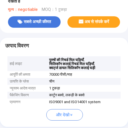
देखता है
मूल्य：negotiable
MOQ：1 टुकड़ा
सबसे अच्छी कीमत
अब से संपर्क करें
उत्पाद विवरण
,
पुरुषों की रिचर्ड मिल घड़ियाँ
हाई लाइट
,
सिलिकॉन कलाई रिचर्ड मिल घड़ियाँ
क्वार्ट्ज डायल सिलिकॉन कलाई घड़ी
आपूर्ति की क्षमता
70000 पीसी/माह
उत्पत्ति के प्लेस
चीन
न्यूनतम आदेश मात्रा
1 टुकड़ा
पैकेजिंग विवरण
कार्टून बक्से, लकड़ी के बक्से
प्रमाणन
ISO9001 and ISO14001 system
और देखो