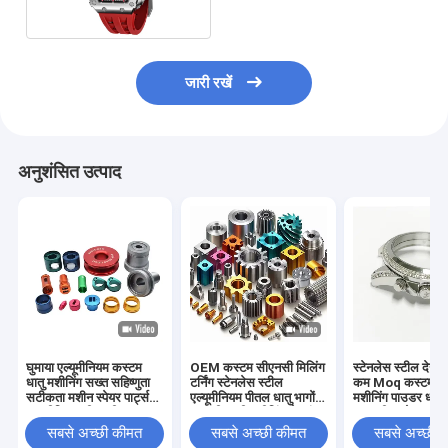
जारी रखें
अनुशंसित उत्पाद
घुमाया एल्यूमीनियम कस्टम
OEM कस्टम सीएनसी मिलिंग
स्टेनलेस स्टील देखने
धातु मशीनिंग सख्त सहिष्णुता
टर्निंग स्टेनलेस स्टील
कम Moq कस्टम स
सटीकता मशीन स्पेयर पार्ट्स
एल्यूमीनियम पीतल धातु भागों 5
मशीनिंग पाउडर धातु व
एल्यूमीनियम सीएनसी
अक्ष सीएनसी मशीनिंग सेवाएं
10 एटीएम केस
फैब्रिकेटेड और Anodizi
सबसे अच्छी कीमत
सबसे अच्छी कीमत
सबसे अच्छी 