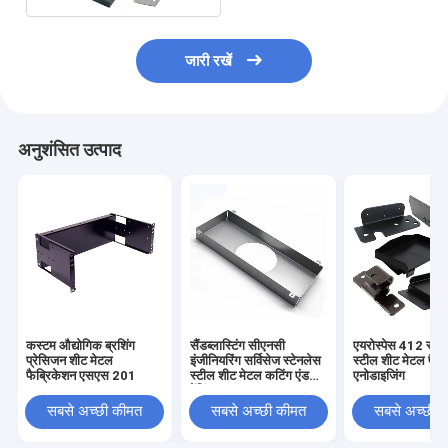
जारी रखें
अनुशंसित उत्पाद
कस्टम औद्योगिक ब्रशिंग
सैंडब्लास्टिंग सीएनसी
एयरोस्पेस 412 स्टे
प्रेसिजन शीट मेटल
इंजीनियरिंग सर्विसेज स्टेनलेस
स्टील शीट मेटल फैब्
फैब्रिकेशन एसएस 201
स्टील शीट मेटल कटिंग एंड
एनोडाइजिंग
बेंडिंग
सबसे अच्छी कीमत
सबसे अच्छी कीमत
सबसे अच्छी 