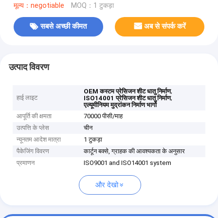
मूल्य：negotiable
MOQ：1 टुकड़ा
सबसे अच्छी कीमत
अब से संपर्क करें
उत्पाद विवरण
,
OEM कस्टम प्रेसिजन शीट धातु निर्माण
हाई लाइट
,
ISO14001 प्रेसिजन शीट धातु निर्माण
एल्यूमीनियम मुद्रांकन निर्माण भागों
आपूर्ति की क्षमता
70000 पीसी/माह
उत्पत्ति के प्लेस
चीन
न्यूनतम आदेश मात्रा
1 टुकड़ा
पैकेजिंग विवरण
कार्टून बक्से, ग्राहक की आवश्यकता के अनुसार
प्रमाणन
ISO9001 and ISO14001 system
और देखो