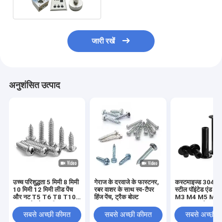
जारी रखें
अनुशंसित उत्पाद
उच्च परिशुद्धता 5 मिमी 8 मिमी
गेराज के दरवाजे के फास्टनर,
कस्टमाइज्ड 304 स्ट
10 मिमी 12 मिमी लीड पेंच
रबर वाशर के साथ स्व-टैपर
स्टील पॉइंटेड एंड सेट
और नट T5 T6 T8 T10
हिंज पेंच, ट्रैक बोल्ट
M3 M4 M5 M6
T12 स्टेनलेस स्टील
DIN914 कोन पॉइंट 
ट्रेपेज़ॉइडल पेंच पीतल नट के
स्क्रू हेडलेस हेक्स 
सबसे अच्छी कीमत
सबसे अच्छी कीमत
सबसे अच्छी 
साथ लीड पेंच
स्क्रू