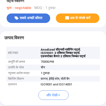
पार्ट्स मशीनिंग
मूल्य：negotiable
MOQ：1 टुकड़ा
सबसे अच्छी कीमत
अब से संपर्क करें
उत्पाद विवरण
,
Anodized सीएनसी मशीनिंग पार्ट्स
हाई लाइट
,
ISO9001 3 एक्सिस जिम्बल पार्ट्स
एडजस्टेबल कैमरा 3 एक्सिस जिम्बल पार्ट्स
आपूर्ति की क्षमता
70000/माह
उत्पत्ति के प्लेस
चीन
न्यूनतम आदेश मात्रा
1 टुकड़ा
पैकेजिंग विवरण
कागज, ईपीई फोम, पॉली बैग
प्रमाणन
ISO9001 and ISO14001
और देखो