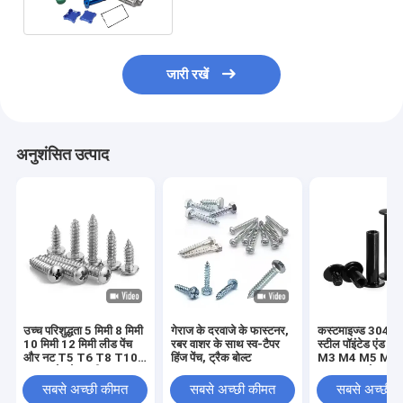
जारी रखें
अनुशंसित उत्पाद
उच्च परिशुद्धता 5 मिमी 8 मिमी
गेराज के दरवाजे के फास्टनर,
कस्टमाइज्ड 304 स्ट
10 मिमी 12 मिमी लीड पेंच
रबर वाशर के साथ स्व-टैपर
स्टील पॉइंटेड एंड सेट
और नट T5 T6 T8 T10
हिंज पेंच, ट्रैक बोल्ट
M3 M4 M5 M6
T12 स्टेनलेस स्टील
DIN914 कोन पॉइंट 
ट्रेपेज़ॉइडल पेंच पीतल नट के
स्क्रू हेडलेस हेक्स 
सबसे अच्छी कीमत
सबसे अच्छी कीमत
सबसे अच्छी 
साथ लीड पेंच
स्क्रू