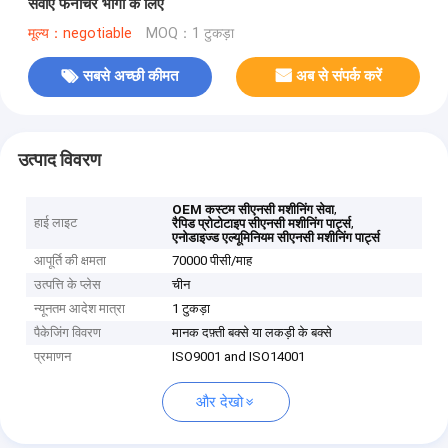
सेवाएं फर्नीचर भागों के लिए
मूल्य：negotiable
MOQ：1 टुकड़ा
सबसे अच्छी कीमत
अब से संपर्क करें
उत्पाद विवरण
,
OEM कस्टम सीएनसी मशीनिंग सेवा
हाई लाइट
,
रैपिड प्रोटोटाइप सीएनसी मशीनिंग पार्ट्स
एनोडाइज्ड एल्यूमिनियम सीएनसी मशीनिंग पार्ट्स
आपूर्ति की क्षमता
70000 पीसी/माह
उत्पत्ति के प्लेस
चीन
न्यूनतम आदेश मात्रा
1 टुकड़ा
पैकेजिंग विवरण
मानक दफ़्ती बक्से या लकड़ी के बक्से
प्रमाणन
ISO9001 and ISO14001
और देखो