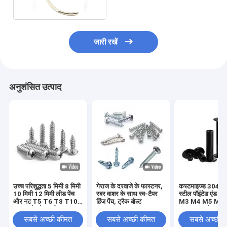
जारी रखें
अनुशंसित उत्पाद
उच्च परिशुद्धता 5 मिमी 8 मिमी
गेराज के दरवाजे के फास्टनर,
कस्टमाइज्ड 304 स्ट
10 मिमी 12 मिमी लीड पेंच
रबर वाशर के साथ स्व-टैपर
स्टील पॉइंटेड एंड सेट
और नट T5 T6 T8 T10
हिंज पेंच, ट्रैक बोल्ट
M3 M4 M5 M6
T12 स्टेनलेस स्टील
DIN914 कोन पॉइंट 
ट्रेपेज़ॉइडल पेंच पीतल नट के
स्क्रू हेडलेस हेक्स 
सबसे अच्छी कीमत
सबसे अच्छी कीमत
सबसे अच्छी 
साथ लीड पेंच
स्क्रू