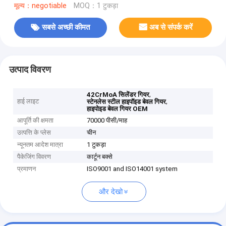
मूल्य：negotiable
MOQ：1 टुकड़ा
सबसे अच्छी कीमत
अब से संपर्क करें
उत्पाद विवरण
,
42CrMoA सिलेंडर गियर
हाई लाइट
,
स्टेनलेस स्टील हाइपॉइड बेवल गियर
हाइपोइड बेवल गियर OEM
आपूर्ति की क्षमता
70000 पीसी/माह
उत्पत्ति के प्लेस
चीन
न्यूनतम आदेश मात्रा
1 टुकड़ा
पैकेजिंग विवरण
कार्टून बक्से
प्रमाणन
ISO9001 and ISO14001 system
और देखो