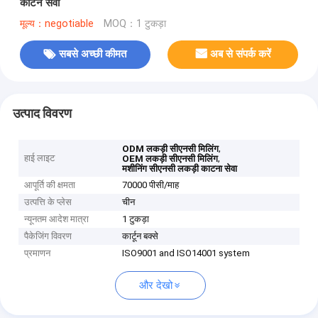
काटने सेवा
मूल्य：negotiable
MOQ：1 टुकड़ा
सबसे अच्छी कीमत
अब से संपर्क करें
उत्पाद विवरण
,
ODM लकड़ी सीएनसी मिलिंग
हाई लाइट
,
OEM लकड़ी सीएनसी मिलिंग
मशीनिंग सीएनसी लकड़ी काटना सेवा
आपूर्ति की क्षमता
70000 पीसी/माह
उत्पत्ति के प्लेस
चीन
न्यूनतम आदेश मात्रा
1 टुकड़ा
पैकेजिंग विवरण
कार्टून बक्से
प्रमाणन
ISO9001 and ISO14001 system
और देखो