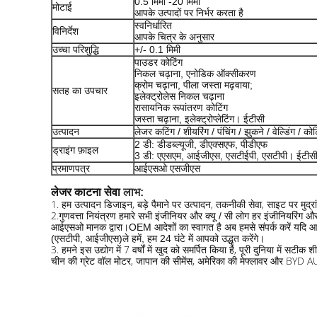
0.5 मिमी -20 मिमी
मोटाई
आपके उत्पादों पर निर्भर करता है
स्वनिर्धारित
विनिर्देश
आपके चित्र के अनुसार
उच्चा परिशुद्धि
+/- 0.1 मिमी
पाउडर कोटिंग
निकल चढ़ाना, एनोडिक ऑक्सीकरण
क्रोम चढ़ाना, पीला जस्ता मढ़वाया;
सतह का उपचार
इलेक्ट्रोलेस निकल चढ़ाना
रासायनिक रूपांतरण कोटिंग
जस्ता चढ़ाना, इलेक्ट्रोप्लेटिंग। ईटीसी
उत्पादन
लेजर कटिंग / शीयरिंग / पंचिंग / झुकने / वेल्डिंग / कोट
2 डी: डीडब्ल्यूजी, डीएक्सएफ, पीडीएफ
ड्राइंग फ़ाइल
3 डी: एएसएम, आईजीएस, एसटीईपी, एसटीपी। ईटीस
प्रमाणपत्र
आईएसओ एसजीएस
लेजर काटना सेवा
लाभ:
1. हम उत्पादन डिजाइन, बड़े पैमाने पर उत्पादन, तकनीकी सेवा, साइट पर मुद्रा
2.
गुणवत्ता नियंत्रण हमारे सभी इंजीनियर और क्यू / सी लोग हर इंजीनियरिंग और 
आईएसओ मानक द्वारा।OEM आदेशों का स्वागत है अब हमसे संपर्क करें यदि आ
(एसटीपी, आईजीएस)
ले हमें, हम 24 घंटे में आपको उद्धृत करेंगे।
3. हमने इस उद्योग में 7 वर्षों में खुद को समर्पित किया है, पूरी दुनिया में सटीक
चीन की ग्रेट वॉल मोटर, जापान की सीमेंस, अमेरिका की मेफ्लावर और