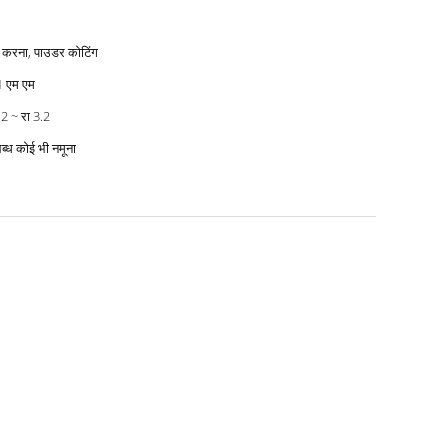
 करना, पाउडर कोटिंग
1 एम एम
.2 ~ रा 3.2
्ध कोई भी नमूना