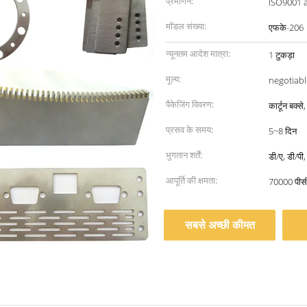
प्रमाणन:
ISO9001 
मॉडल संख्या:
एफके-206
न्यूनतम आदेश मात्रा:
1 टुकड़ा
मूल्य:
negotiabl
पैकेजिंग विवरण:
कार्टून बक्
प्रसव के समय:
5~8 दिन
भुगतान शर्तें:
डी/ए, डी/पी,
आपूर्ति की क्षमता:
70000 पीस
सबसे अच्छी कीमत