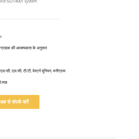
and ISO14001 system
e
से, ग्राहक की आवश्यकता के अनुसार
 एल/सी, एल/सी, टी/टी, वेस्टर्न यूनियन, मनीग्राम
ी/माह
अब से संपर्क करें