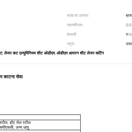
सतह का उपचार:
ब्रश
सहनशीलता:
0.0
बेअदबी:
रा 0
नमूना:
उपलब
ीट
लेजर कट एल्युमिनियम शीट ओडीएम
ओडीएम आयरन शीट लेजर कटिंग
,
,
जर काटना सेवा
 स्टील, हॉट रोल स्टील
सपीएचसी, अन्य धातु