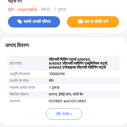
पार्ट्स रंग:
मूल्य：negotiable
MOQ：1 टुकड़ा
सबसे अच्छी कीमत
अब से संपर्क करें
उत्पाद विवरण
,
सीएनसी मिलिंग पार्ट्स Al6063
हाई लाइट
,
Al6063 सीएनसी मशीनिंग एल्यूमिनियम पार्ट्स
Al6063 एनोडाइज्ड सीएनसी मशीनिंग पार्ट्स
आपूर्ति की क्षमता
70000/माह
उत्पत्ति के प्लेस
चीन
न्यूनतम आदेश मात्रा
1 टुकड़ा
पैकेजिंग विवरण
कागज, ईपीई फोम, पॉली बैग
प्रमाणन
ISO9001 and ISO14001
और देखो