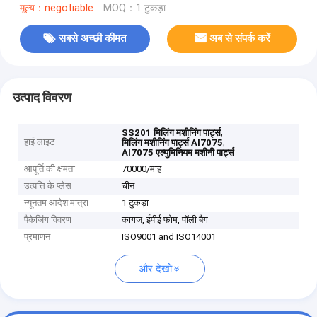
मूल्य：negotiable
MOQ：1 टुकड़ा
सबसे अच्छी कीमत
अब से संपर्क करें
उत्पाद विवरण
,
SS201 मिलिंग मशीनिंग पार्ट्स
हाई लाइट
,
मिलिंग मशीनिंग पार्ट्स Al7075
Al7075 एल्युमिनियम मशीनी पार्ट्स
आपूर्ति की क्षमता
70000/माह
उत्पत्ति के प्लेस
चीन
न्यूनतम आदेश मात्रा
1 टुकड़ा
पैकेजिंग विवरण
कागज, ईपीई फोम, पॉली बैग
प्रमाणन
ISO9001 and ISO14001
और देखो