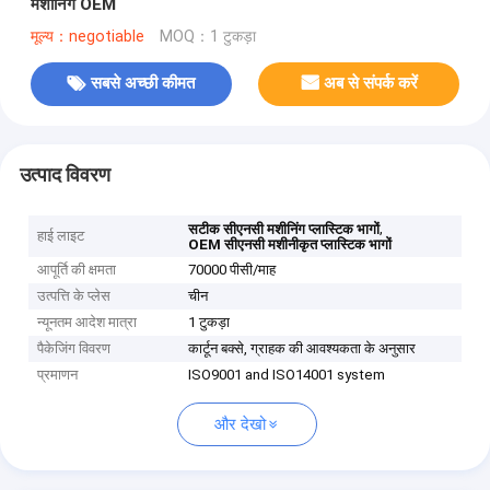
मशीनिंग OEM
मूल्य：negotiable
MOQ：1 टुकड़ा
सबसे अच्छी कीमत
अब से संपर्क करें
उत्पाद विवरण
,
सटीक सीएनसी मशीनिंग प्लास्टिक भागों
हाई लाइट
OEM सीएनसी मशीनीकृत प्लास्टिक भागों
आपूर्ति की क्षमता
70000 पीसी/माह
उत्पत्ति के प्लेस
चीन
न्यूनतम आदेश मात्रा
1 टुकड़ा
पैकेजिंग विवरण
कार्टून बक्से, ग्राहक की आवश्यकता के अनुसार
प्रमाणन
ISO9001 and ISO14001 system
और देखो