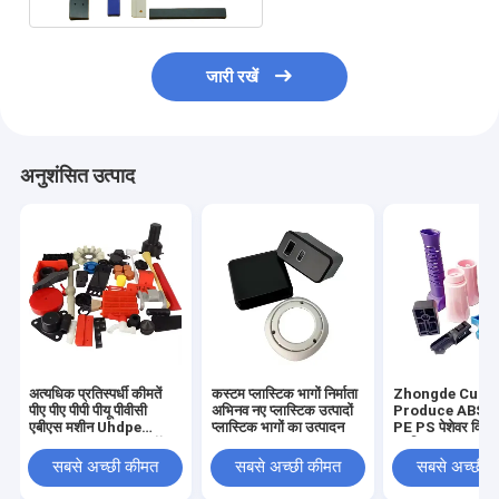
जारी रखें
अनुशंसित उत्पाद
अत्यधिक प्रतिस्पर्धी कीमतें
कस्टम प्लास्टिक भागों निर्माता
Zhongde Cust
पीए पीए पीपी पीयू पीवीसी
अभिनव नए प्लास्टिक उत्पादों
Produce ABS 
एबीएस मशीन Uhdpe
प्लास्टिक भागों का उत्पादन
PE PS पेशेवर विनिर्
Uhmwpe Pom नायलॉन
प्लास्टिक भाग
प्लास्टिक स्पेयर पार्ट्स
सबसे अच्छी कीमत
सबसे अच्छी कीमत
सबसे अच्छी 
प्लास्टिक पार्ट्स