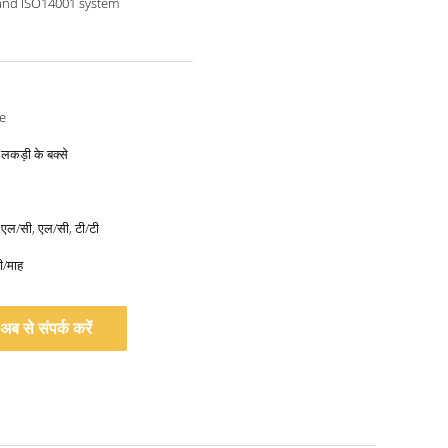
and ISO14001 system
e
, लकड़ी के बक्से
, एल/सी, एल/सी, टी/टी
ी/माह
अब से संपर्क करें