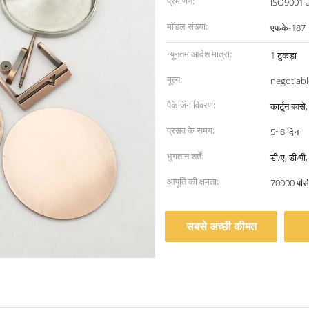
प्रमाणन:
ISO9001 
मॉडल संख्या:
एफके-187
न्यूनतम आदेश मात्रा:
1 टुकड़ा
मूल्य:
negotiabl
पैकेजिंग विवरण:
कार्टून बक्से
प्रसव के समय:
5~8 दिन
भुगतान शर्तें:
डी/ए, डी/पी
आपूर्ति की क्षमता:
70000 पीस
सबसे अच्छी कीमत