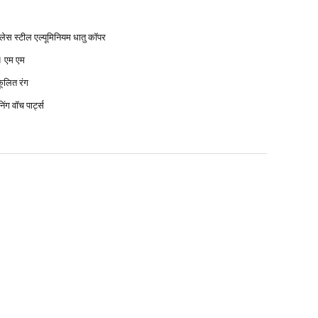
नलेस स्टील एल्यूमिनियम धातु कॉपर
1 एम एम
ूलित रंग
िंग वॉच पार्ट्स