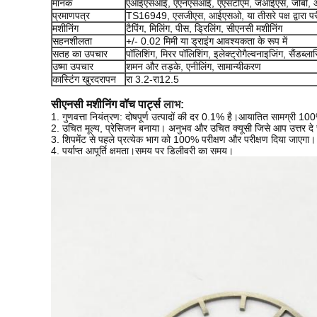
मानक
एआईएसआई, एएनएसआई, एएसटीएम, जेआईएस, जीबी,
प्रमाणपत्र
TS16949, एसजीएस, आईएसओ, या तीसरे पक्ष द्वारा पर
मशीनिंग
टैपिंग, मिलिंग, पीस, ड्रिलिंग, सीएनसी मशीनिंग
सहनशीलता
+/- 0.02 मिमी या ड्राइंग आवश्यकता के रूप में
सतह का उपचार
पॉलिशिंग, मिरर पॉलिशिंग, इलेक्ट्रोगैल्वनाइजिंग, सैंडब्लास्
उष्मा उपचार
शमन और तड़के, एनीलिंग, सामान्यीकरण
कास्टिंग खुरदरापन
रा 3.2-रा12.5
सीएनसी मशीनिंग वॉच पार्ट्स
लाभ:
1. गुणवत्ता नियंत्रण: दोषपूर्ण उत्पादों की दर 0.1% है।आयातित सामग्री 1
2. उचित मूल्य, प्रेसिजन बनाया। अनुभव और उचित क्यूसी जिसे आप उत्तर दे 
3. शिपमेंट से पहले प्रत्येक भाग को 100% परीक्षण और परीक्षण दिया जाएगा।
4. पर्याप्त आपूर्ति क्षमता।समय पर डिलीवरी का समय।