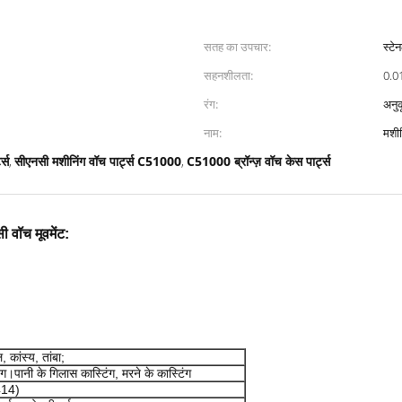
सतह का उपचार:
स्टे
सहनशीलता:
0.0
रंग:
अनुक
नाम:
मशीन
्स
सीएनसी मशीनिंग वॉच पार्ट्स C51000
C51000 ब्रॉन्ज़ वॉच केस पार्ट्स
,
,
 वॉच मूवमेंट:
 कांस्य, तांबा;
ग।पानी के गिलास कास्टिंग, मरने के कास्टिंग
414)