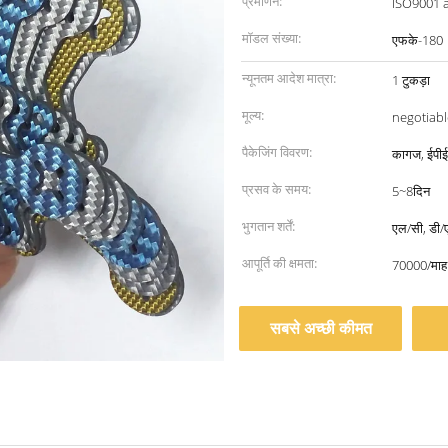
प्रमाणन:
ISO9001 
मॉडल संख्या:
एफके-180
न्यूनतम आदेश मात्रा:
1 टुकड़ा
मूल्य:
negotiabl
पैकेजिंग विवरण:
कागज, ईपीई 
प्रसव के समय:
5~8दिन
भुगतान शर्तें:
एल/सी, डी/ए
आपूर्ति की क्षमता:
70000/माह
सबसे अच्छी कीमत