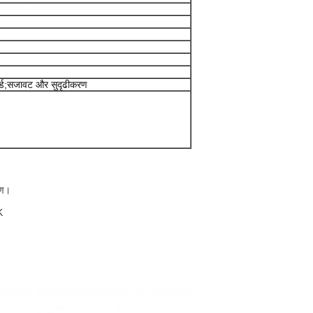
ार्ड;सजावट और सुदृढीकरण
रण।
K