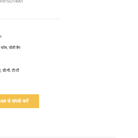
and ISO14001
e
फोम, पॉली बैग
, डी/पी, टी/टी
अब से संपर्क करें