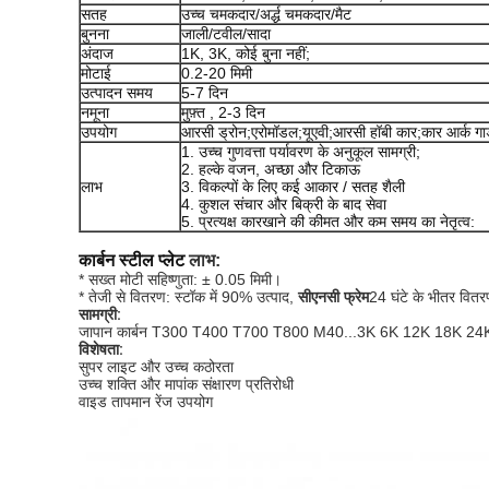
सतह
उच्च चमकदार/अर्द्ध चमकदार/मैट
बुनना
जाली/टवील/सादा
अंदाज
1K, 3K, कोई बुना नहीं;
मोटाई
0.2-20 मिमी
उत्पादन समय
5-7 दिन
नमूना
मुफ़्त , 2-3 दिन
उपयोग
आरसी ड्रोन;एरोमॉडल;यूएवी;आरसी हॉबी कार;कार आर्क ग
1. उच्च गुणवत्ता पर्यावरण के अनुकूल सामग्री;
2. हल्के वजन, अच्छा और टिकाऊ
लाभ
3. विकल्पों के लिए कई आकार / सतह शैली
4. कुशल संचार और बिक्री के बाद सेवा
5. प्रत्यक्ष कारखाने की कीमत और कम समय का नेतृत्व:
कार्बन स्टील प्लेट
लाभ:
* सख्त मोटी सहिष्णुता: ± 0.05 मिमी।
* तेजी से वितरण: स्टॉक में 90% उत्पाद,
सीएनसी फ्रेम
24 घंटे के भीतर वित
सामग्री:
जापान कार्बन T300 T400 T700 T800 M40...3K 6K 12K 18K 24
विशेषता:
सुपर लाइट और उच्च कठोरता
उच्च शक्ति और मापांक संक्षारण प्रतिरोधी
वाइड तापमान रेंज उपयोग