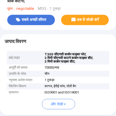
ब्लैक काटना;
मूल्य：negotiable
MOQ：1 टुकड़ा
सबसे अच्छी कीमत
अब से संपर्क करें
उत्पाद विवरण
,
T300 सीएनसी कार्बन फाइबर प्लेट
हाई लाइट
,
3 मिमी सीएनसी काटने कार्बन फाइबर शीट
3 मिमी कार्बन फाइबर शीट;
आपूर्ति की क्षमता
70000/माह
उत्पत्ति के प्लेस
चीन
न्यूनतम आदेश मात्रा
1 टुकड़ा
पैकेजिंग विवरण
कागज, ईपीई फोम, पॉली बैग
प्रमाणन
ISO9001 and ISO14001
और देखो