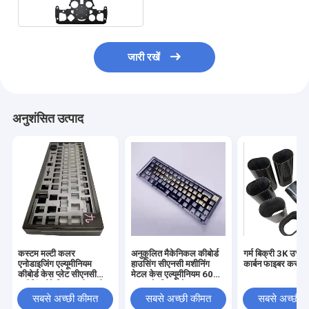
जारी रखें
अनुशंसित उत्पाद
कस्टम मल्टी कलर
अनुकूलित मैकेनिकल कीबोर्ड
गर्म बिक्री 3K उच्च 
एनोडाइजिंग एल्यूमीनियम
हाउसिंग सीएनसी मशीनिंग
कार्बन फाइबर कस्टम
कीबोर्ड केस प्लेट सीएनसी
मेटल केस एल्यूमीनियम 60%
मशीनिंग मैकेनिकल सीएनसी
75% के लिए एनोडाइज्ड
कीबोर्ड
मैकेनिकल कीबोर्ड प्लेट
सबसे अच्छी कीमत
सबसे अच्छी कीमत
सबसे अच्छी 