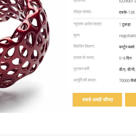
प्रमाणन:
ISO9001 
मॉडल संख्या:
एफके-138
न्यूनतम आदेश मात्रा:
1 टुकड़ा
मूल्य:
negotiabl
पैकेजिंग विवरण:
कार्टून बक्से
प्रसव के समय:
5~8 दिन
भुगतान शर्तें:
डी/ए, डी/पी
आपूर्ति की क्षमता:
70000 पीस
सबसे अच्छी कीमत