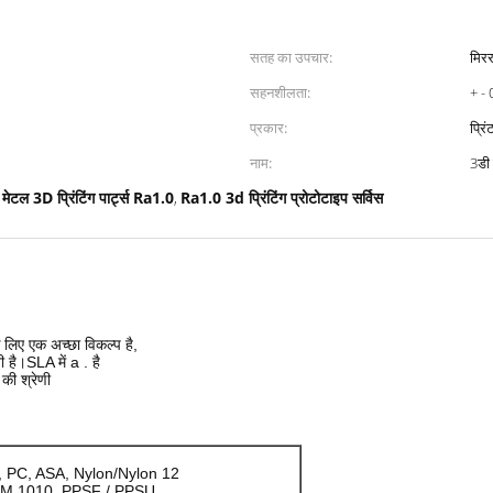
सतह का उपचार:
मिरर
सहनशीलता:
+ - 
प्रकार:
प्रिं
नाम:
3डी 
मेटल 3D प्रिंटिंग पार्ट्स Ra1.0
Ra1.0 3d प्रिंटिंग प्रोटोटाइप सर्विस
,
,
े लिए एक अच्छा विकल्प है,
 है।SLA में a . है
की श्रेणी
, PC, ASA, Nylon/Nylon 12
LTEM 1010, PPSF / PPSU