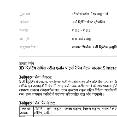
मुख्य शब्द:
स्टेनलेस स्टील मिश्र धातु भागों
आवेदन:
3 डी प्रिंटिंग पोस्ट प्रोसेसिंग
बेअदबी:
रा 0.2 ~ रा 3.2
सामग्री:
तांबा, कठोर धातु
पाउडर सिन्जेड 3 डी प्रिंटेड एल्युमि
प्रमुखता देना:
उत्पाद वर्णन
3D प्रिंटिंग सर्विस स्टील एलॉय पार्ट्स रैपिड मेटल पाउडर Sinter
3डी
मुद्रण सेवा
विवरण:
3 डी प्रिंटिंग में एसएलए प्रक्रिया तेजी से प्रोटोटाइप और छोटे बैच उत्पादन क
क्योंकि इन उत्पादनों में चिकनी सतह वाले उच्च-सटीक भागों की आवश्यकता होती
साधारण प्रकाश संवेदनशील राल, उच्च क्रूरता सहज सहित विभिन्न सामग्रियों 
राल, उच्च तापमान प्रतिरोधी प्रकाश संवेदनशील राल और पारभासी।
3डी
मुद्रण सेवा
पैरामीटर:
·
सतह का
पॉलिशिंग, क्रोम चढ़ाना, जस्ता चढ़ाना, निकल चढ़ाना, स्पष्ट / का
उपचार
कोटिंग, आदि।