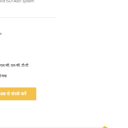
and ISO14001 system
e
, एल/सी, एल/सी, टी/टी
ी/माह
अब से संपर्क करें