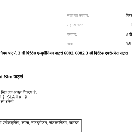
सतह का उपचार:
मिरर
सहनशीलता:
+ - 
प्रकार:
3 डी 
नाम:
3डी 
नियम पार्ट्स
3 डी प्रिंटेड एल्युमीनियम पार्ट्स 6082
6082 3 डी प्रिंटेड एयरोस्पेस पार्ट्स
,
,
ed Slm पार्ट्स
े लिए एक अच्छा विकल्प है,
 है।SLA में a . है
की श्रेणी
ला एनोडाइजिंग, काला, नाइट्रोजन, सैंडब्लास्टिंग, पाउडर