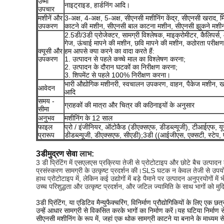
उष्मा
नाइट्राइड, हार्डनिंग आदि।
उपचार
मशीनें और
3-अक्ष, 4-अक्ष, 5-अक्ष, सीएनसी मशीनिंग केंद्र, सीएनसी खराद,
उपकरण
काटने की मशीन, सीएनसी बाल काटना मशीन, सीएनसी झुकने मशीन, 
2.5डी/3डी प्रोजेक्टर, सामग्री विश्लेषक, माइक्रोमीटर, कैलिपर्स,
गेज, ऊंचाई मापने की मशीन, छवि मापने की मशीन, कठोरता परीक्षण
क्यूसी और
हम आपसे क्या करने का वादा करते हैं:
उपकरण
1. उत्पादन से पहले कच्चे माल का विश्लेषण करना;
2. उत्पादन के दौरान घटकों का निरीक्षण करना;
3. शिपमेंट से पहले 100% निरीक्षण करना।
भारी औद्योगिक मशीनरी, स्वचालन उपकरण, वाहन, पैकेज मशीन, खाद
आवेदन
आदि
समय -
ग्राहकों की मात्रा और चित्र की कठिनाइयों के अनुसार
सीमा
अनुभव
मशीनिंग के 12 साल
फाइल
प्रो / इंजीनियर, ऑटोकैड (डीएक्सएफ, डीडब्ल्यूजी), टीआईएफ, यू
प्रारूप
डीडब्ल्यूजी, डीएक्सएफ, सीएडी);3डी ((आईजीएस, एक्सटी, स्टेप,
3डी
मुद्रण सेवा
लाभ:
3 डी प्रिंटिंग में एसएलएस प्रक्रिया तेजी से प्रोटोटाइप और छोटे बैच उत्पादन 
प्रसंस्करण सामग्री के उत्कृष्ट प्रदर्शन की।SLS घटक न केवल तेजी से उपयोग
हाथ प्रोटोटाइप में, लेकिन कई उद्योगों में बड़े पैमाने पर उत्पादन अनुप्रयोगों 
उच्च परिशुद्धता और उत्कृष्ट प्रदर्शन, और जटिल ज्यामिति के साथ भागों को मुद
3डी प्रिंटिंग, या एडिटिव मैन्युफैक्चरिंग, विनिर्माण प्रौद्योगिकियों के लिए एक 
उन्हें आधार सामग्री से विकसित करके भागों का निर्माण करें।यह घटिया निर्माण 
सीएनसी मशीनिंग के रूप में, जहां एक थोक सामग्री काटने या बनाने के माध्यम 