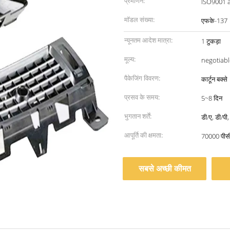
प्रमाणन:
ISO9001 
मॉडल संख्या:
एफके-137
न्यूनतम आदेश मात्रा:
1 टुकड़ा
मूल्य:
negotiabl
पैकेजिंग विवरण:
कार्टून बक्से
प्रसव के समय:
5~8 दिन
भुगतान शर्तें:
डी/ए, डी/पी
आपूर्ति की क्षमता:
70000 पीस
सबसे अच्छी कीमत