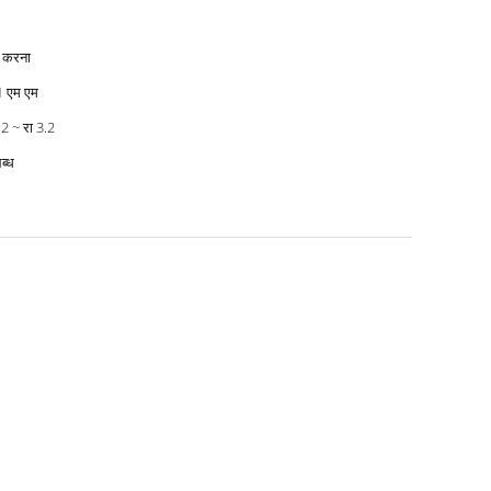
श करना
1 एम एम
.2 ~ रा 3.2
ब्ध