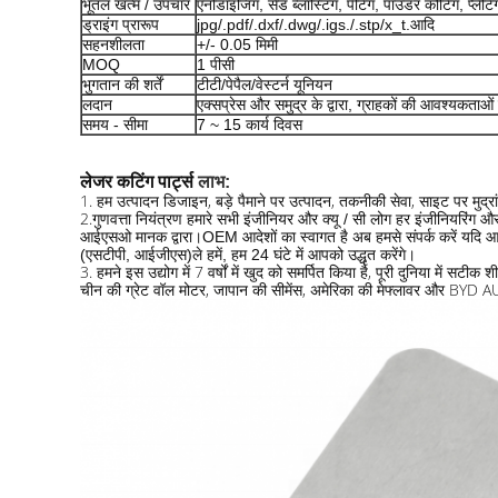
भूतल खत्म / उपचार
एनोडाइजिंग, सैंड ब्लास्टिंग, पेंटिंग, पाउडर कोटिंग, प्लेटिं
ड्राइंग प्रारूप
jpg/.pdf/.dxf/.dwg/.igs./.stp/x_t.आदि
सहनशीलता
+/- 0.05 मिमी
MOQ
1 पीसी
भुगतान की शर्तें
टीटी/पेपैल/वेस्टर्न यूनियन
लदान
एक्सप्रेस और समुद्र के द्वारा, ग्राहकों की आवश्यकताओं क
समय - सीमा
7 ~ 15 कार्य दिवस
लेजर कटिंग पार्ट्स
लाभ:
1. हम उत्पादन डिजाइन, बड़े पैमाने पर उत्पादन, तकनीकी सेवा, साइट पर मुद्रा
2.
गुणवत्ता नियंत्रण हमारे सभी इंजीनियर और क्यू / सी लोग हर इंजीनियरिंग और 
आईएसओ मानक द्वारा।OEM आदेशों का स्वागत है अब हमसे संपर्क करें यदि आ
(एसटीपी, आईजीएस)
ले हमें, हम 24 घंटे में आपको उद्धृत करेंगे।
3. हमने इस उद्योग में 7 वर्षों में खुद को समर्पित किया है, पूरी दुनिया में सटीक
चीन की ग्रेट वॉल मोटर, जापान की सीमेंस, अमेरिका की मेफ्लावर और