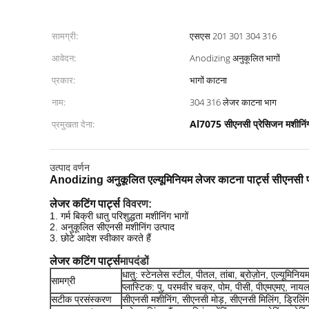
सामग्री:
एसएस 201 301 304 316
आवेदन:
Anodizing अनुकूलित भागों
प्रकार:
भागों काटना
नाम:
304 316 लेजर काटना भाग
Al7075 सीएनसी प्रेसिजन मशीनिंग 
प्रमुखता देना:
उत्पाद वर्णन
Anodizing अनुकूलित एल्यूमिनियम लेजर काटना पार्ट्स सीएनसी प्र
लेजर कटिंग पार्ट्स
विवरण:
1. गर्म बिक्री धातु परिशुद्धता मशीनिंग भागों
2. अनुकूलित सीएनसी मशीनिंग उत्पाद
3. छोटे आदेश स्वीकार करते हैं
लेजर कटिंग पार्ट्स
मापदंडों
धातु: स्टेनलेस स्टील, पीतल, तांबा, ब्रोज़ोन, एल्यूमिनिय
सामग्री
प्लास्टिक: पु, परमवीर चक्र, पोम, पीसी, पीएमएमए, न
सटीक प्रसंस्करण
सीएनसी मशीनिंग, सीएनसी मोड़, सीएनसी मिलिंग, ड्रिलिं