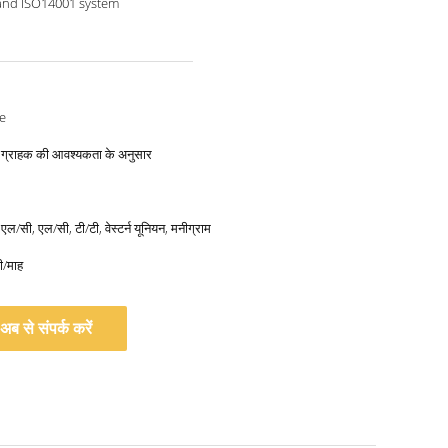
and ISO14001 system
e
से, ग्राहक की आवश्यकता के अनुसार
 एल/सी, एल/सी, टी/टी, वेस्टर्न यूनियन, मनीग्राम
ी/माह
अब से संपर्क करें