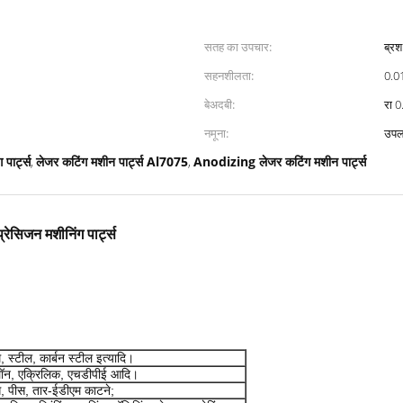
सतह का उपचार:
ब्र
सहनशीलता:
0.0
बेअदबी:
रा 0
नमूना:
उपल
पार्ट्स
लेजर कटिंग मशीन पार्ट्स Al7075
Anodizing लेजर कटिंग मशीन पार्ट्स
,
,
ेसिजन मशीनिंग पार्ट्स
म, स्टील, कार्बन स्टील इत्यादि।
ायलॉन, एक्रिलिक, एचडीपीई आदि।
ग, पीस, तार-ईडीएम काटने;