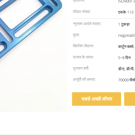
प्रमाणन:
ISO9001 
मॉडल संख्या:
एफके-113
न्यूनतम आदेश मात्रा:
1 टुकड़ा
मूल्य:
negotiabl
पैकेजिंग विवरण:
कार्टून बक्
प्रसव के समय:
5~8 दिन
भुगतान शर्तें:
डी/ए, डी/पी,
आपूर्ति की क्षमता:
70000 पीस
सबसे अच्छी कीमत