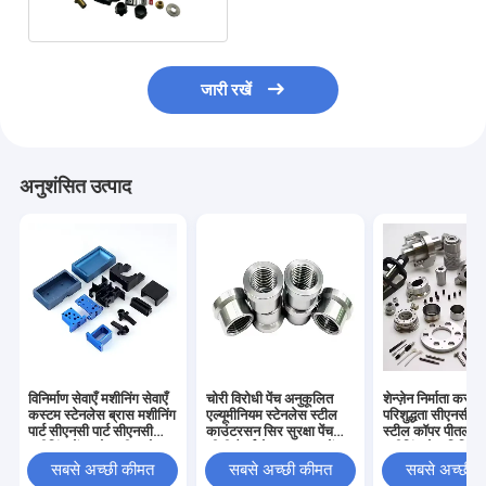
जारी रखें
अनुशंसित उत्पाद
विनिर्माण सेवाएँ मशीनिंग सेवाएँ
चोरी विरोधी पेंच अनुकूलित
शेन्ज़ेन निर्माता कस्ट
कस्टम स्टेनलेस ब्रास मशीनिंग
एल्यूमीनियम स्टेनलेस स्टील
परिशुद्धता सीएनसी स्
पार्ट सीएनसी पार्ट सीएनसी
काउंटरसन सिर सुरक्षा पेंच
स्टील कॉपर पीतल स
मशीनिंग सेंटर सेवा चीन थोक
सीडी पैटर्न छेड़छाड़ सबूत पेंच
मशीनिंग सेवा मिलिंग टर
सीएनसी पार्ट्स मशीनिंग सेवाएँ
पार्ट्स
सबसे अच्छी कीमत
सबसे अच्छी कीमत
सबसे अच्छी 