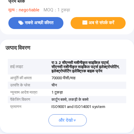
फ्रेम ब्लैक
मूल्य：negotiable
MOQ：1 टुकड़ा
सबसे अच्छी कीमत
अब से संपर्क करें
उत्पाद विवरण
,
रा 3.2 सीएनसी मशीनीकृत साइकिल पार्ट्स
हाई लाइट
,
सीएनसी मशीनीकृत साइकिल पार्ट्स इलेक्ट्रोप्लेटिंग
इलेक्ट्रोप्लेटिंग इलेक्ट्रिक बाइक फ्रेम
आपूर्ति की क्षमता
70000 पीसी/माह
उत्पत्ति के प्लेस
चीन
न्यूनतम आदेश मात्रा
1 टुकड़ा
पैकेजिंग विवरण
कार्टून बक्से, लकड़ी के बक्से
प्रमाणन
ISO9001 and ISO14001 system
और देखो